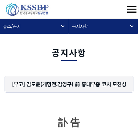
뉴스/공지
공지사항
공지사항
[부고] 김도윤(개명전:김영구) 前 홍대부중 코치 모친상
訃 告