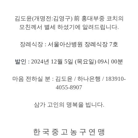
김도윤(개명전:김영구) 前 홍대부중 코치의
모친께서 별세
하셨기에 알려드립니다
.
장례식장
:
서울아산병원 장례식장 7호
발인
:
2024년 12월 5일 (목요일)
09시 00분
마음 전하실 분
: 김도윤 / 하나은행 / 183910-
4055-8907
삼가 고인의 명복을 빕니다
.
한 국 중 고 농 구 연 맹